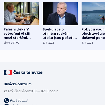
Falešní „lékaři“
Spekulace o
Pobyt u vodn
vytvoření AI šíří
přímém ruském
ploch zvyšuje
mezi staršími
útoku jsou pošetilé,
duševní poho
Poláky nebezpečné
míní estonský
ukázala
včera v 07:00
7. 8. 2026
7. 8. 2026
zdravotní rady
bezpečnostní
mezinárodní 
expert
Divácké centrum
každý všední den:
8:00—16:00 hodin
261 136 113