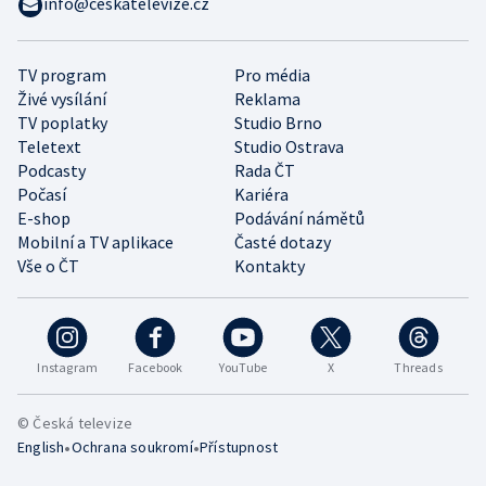
info@ceskatelevize.cz
TV program
Pro média
Živé vysílání
Reklama
TV poplatky
Studio Brno
Teletext
Studio Ostrava
Podcasty
Rada ČT
Počasí
Kariéra
E-shop
Podávání námětů
Mobilní a TV aplikace
Časté dotazy
Vše o ČT
Kontakty
Instagram
Facebook
YouTube
X
Threads
© Česká televize
•
•
English
Ochrana soukromí
Přístupnost