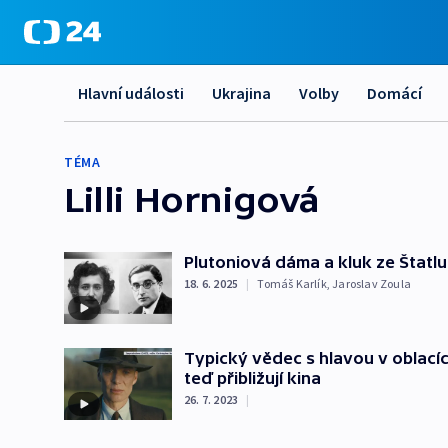
Hlavní události
Ukrajina
Volby
Domácí
TÉMA
Lilli Hornigová
Plutoniová dáma a kluk ze Štatlu
18. 6. 2025
|
Tomáš Karlík
,
Jaroslav Zoula
Typický vědec s hlavou v oblacíc
teď přibližují kina
26. 7. 2023
|