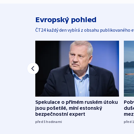
Evropský pohled
ČT24 každý den vybírá z obsahu publikovaného e
Spekulace o přímém ruském útoku
Poby
jsou pošetilé, míní estonský
duš
bezpečnostní expert
mez
před 5
hodinami
před 