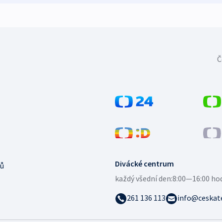
Č
Divácké centrum
ů
každý všední den:
8:00—16:00 ho
261 136 113
info@ceskate