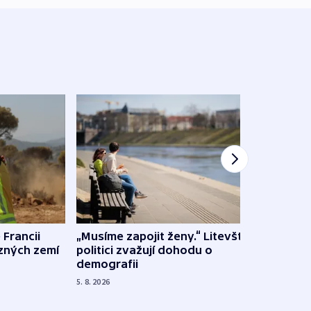
 Francii
„Musíme zapojit ženy.“ Litevští
Na Uk
ůzných zemí
politici zvažují dohodu o
občan
demografii
na s
5. 8. 2026
5. 8. 20