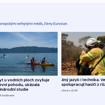
vropskými veřejnými médii, členy Eurovize.
Jiný jazyk i technika. Ve
t u vodních ploch zvyšuje
spolupracují hasiči z r
evní pohodu, ukázala
inárodní studie
včera v 15:30
15
hodinami