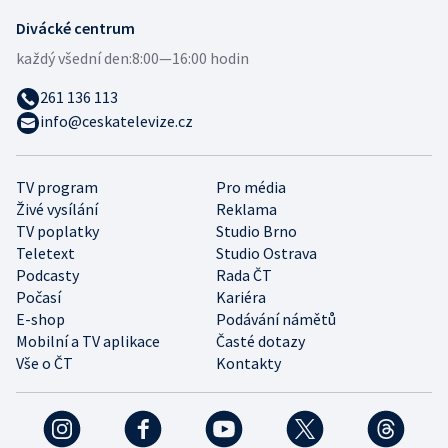
Divácké centrum
každý všední den:
8:00—16:00 hodin
261 136 113
info@ceskatelevize.cz
TV program
Pro média
Živé vysílání
Reklama
TV poplatky
Studio Brno
Teletext
Studio Ostrava
Podcasty
Rada ČT
Počasí
Kariéra
E-shop
Podávání námětů
Mobilní a TV aplikace
Časté dotazy
Vše o ČT
Kontakty