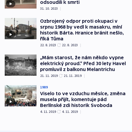
odsoudili k smrti
31. 10. 2023
|
Ozbrojený odpor proti okupaci v
srpnu 1968 by vedl k masakru, míní
historik Bárta. Hranice bránit nešlo,
říká Tůma
22. 8. 2023
22. 8. 2023
|
„Mám starost, že nám někdo vypne
elektrický proud." Před 30 lety Havel
promluvil z balkonu Melantrichu
21. 11. 2019
21. 11. 2019
|
1989
Viselo to ve vzduchu měsíce, změna
musela přijít, komentuje pád
Berlínské zdi historik Svoboda
4. 11. 2019
4. 11. 2019
|