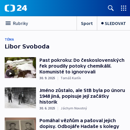
Sport
SLEDOVAT
Rubriky
TÉMA
Libor Svoboda
Past pokroku: Do československých
řek proudily potoky chemikálií.
Komunisté to ignorovali
30. 9. 2025
|
Tomáš Karlík
Jméno zůstalo, ale StB byla po únoru
1948 jiná, popisuje její začátky
historik
30. 6. 2025
|
Jáchym Novotný
Pomáhal vězňům a pašoval jejich
dopisy. Odbojáře Hadaše s kolegy