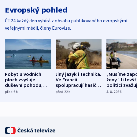
Evropský pohled
ČT24 každý den vybírá z obsahu publikovaného evropskými
veřejnými médii, členy Eurovize.
Pobyt u vodních
Jiný jazyk i technika.
„Musíme zapo
ploch zvyšuje
Ve Francii
ženy.“ Litevšt
duševní pohodu,
spolupracují hasiči z
politici zvažuj
ukázala
různých zemí
dohodu o
před 6
h
před 22
h
5. 8. 2026
mezinárodní studie
demografii