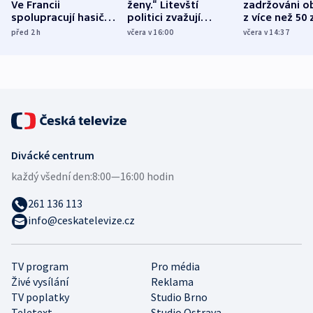
Ve Francii
ženy.“ Litevští
zadržováni o
spolupracují hasiči z
politici zvažují
z více než 50 
různých zemí
dohodu o
Bojovali na s
před 2
h
včera v 16:00
včera v 14:37
demografii
Ruska
Divácké centrum
každý všední den:
8:00—16:00 hodin
261 136 113
info@ceskatelevize.cz
TV program
Pro média
Živé vysílání
Reklama
TV poplatky
Studio Brno
Teletext
Studio Ostrava