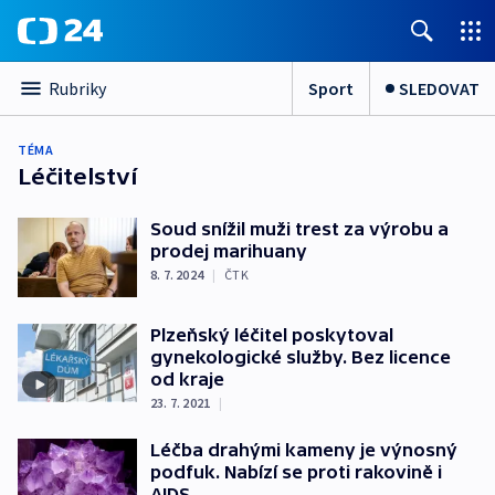
Sport
SLEDOVAT
Rubriky
TÉMA
Léčitelství
Soud snížil muži trest za výrobu a
prodej marihuany
8. 7. 2024
|
ČTK
Plzeňský léčitel poskytoval
gynekologické služby. Bez licence
od kraje
23. 7. 2021
|
Léčba drahými kameny je výnosný
podfuk. Nabízí se proti rakovině i
AIDS