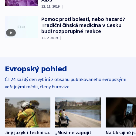
22. 11. 2019
|
Pomoc proti bolesti, nebo hazard?
Tradiční čínská medicína v Česku
budí rozporuplné reakce
11. 2. 2019
|
Evropský pohled
ČT24 každý den vybírá z obsahu publikovaného evropskými
veřejnými médii, členy Eurovize.
Jiný jazyk i technika.
„Musíme zapojit
Na Ukrajině j