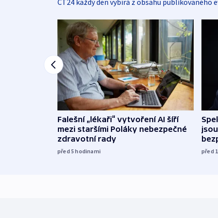
ČT24 každý den vybírá z obsahu publikovaného e
Falešní „lékaři“ vytvoření AI šíří
Spe
mezi staršími Poláky nebezpečné
jsou
zdravotní rady
bez
před 5
hodinami
před 