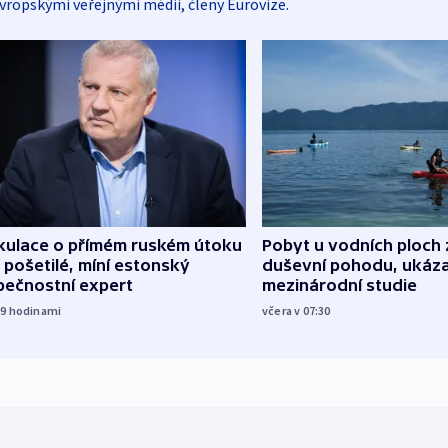
vropskými veřejnými médii, členy Eurovize.
kulace o přímém ruském útoku
Pobyt u vodních ploch 
 pošetilé, míní estonský
duševní pohodu, ukáza
pečnostní expert
mezinárodní studie
19
hodinami
včera v 07:30