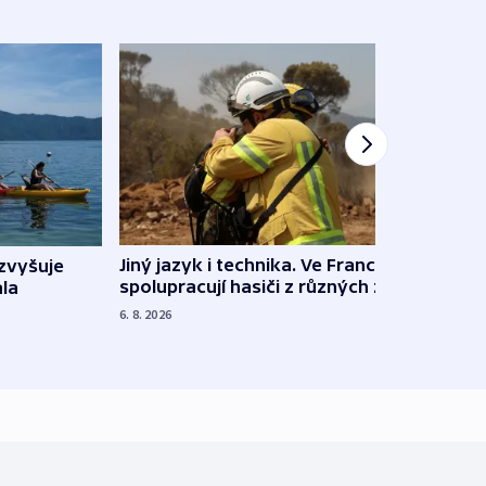
Jiný jazyk i technika. Ve Francii
zvyšuje
„Musí
spolupracují hasiči z různých zemí
la
polit
demo
6. 8. 2026
5. 8. 20