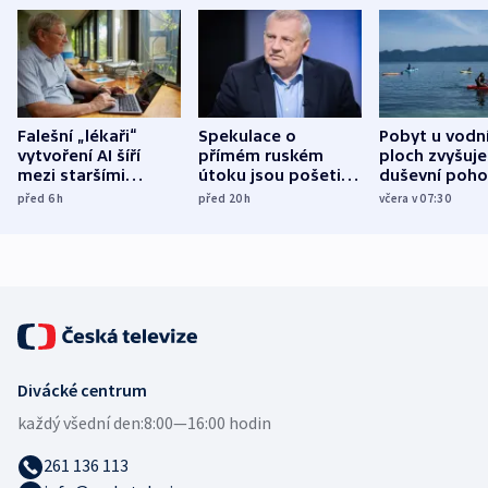
Falešní „lékaři“
Spekulace o
Pobyt u vodn
vytvoření AI šíří
přímém ruském
ploch zvyšuje
mezi staršími
útoku jsou pošetilé,
duševní poho
Poláky nebezpečné
míní estonský
ukázala
před 6
h
před 20
h
včera v 07:30
zdravotní rady
bezpečnostní
mezinárodní 
expert
Divácké centrum
každý všední den:
8:00—16:00 hodin
261 136 113