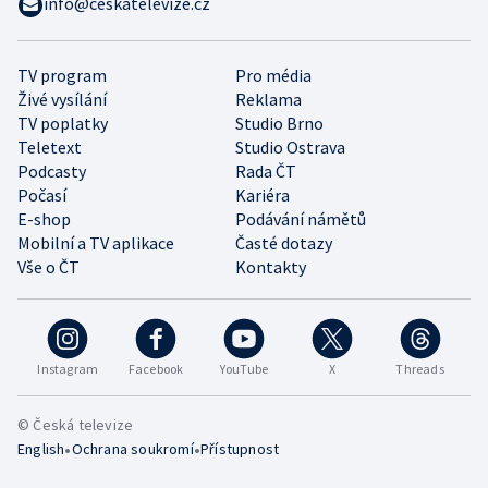
info@ceskatelevize.cz
TV program
Pro média
Živé vysílání
Reklama
TV poplatky
Studio Brno
Teletext
Studio Ostrava
Podcasty
Rada ČT
Počasí
Kariéra
E-shop
Podávání námětů
Mobilní a TV aplikace
Časté dotazy
Vše o ČT
Kontakty
Instagram
Facebook
YouTube
X
Threads
© Česká televize
•
•
English
Ochrana soukromí
Přístupnost