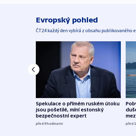
Evropský pohled
ČT24 každý den vybírá z obsahu publikovaného e
Spekulace o přímém ruském útoku
Poby
jsou pošetilé, míní estonský
duš
bezpečnostní expert
mez
před 9
hodinami
před 