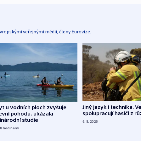
vropskými veřejnými médii, členy Eurovize.
Jiný jazyk i technika. Ve
t u vodních ploch zvyšuje
spolupracují hasiči z r
evní pohodu, ukázala
inárodní studie
6. 8. 2026
18
hodinami