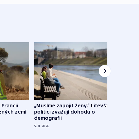
 Francii
„Musíme zapojit ženy.“ Litevští
Na Uk
ůzných zemí
politici zvažují dohodu o
občan
demografii
na s
5. 8. 2026
5. 8. 20