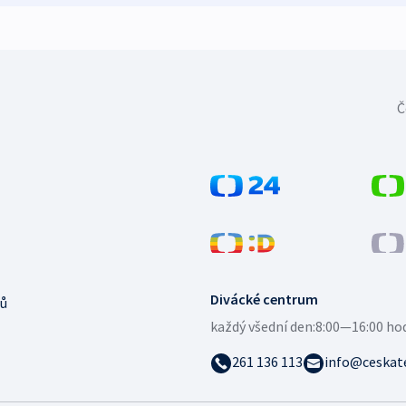
Č
Divácké centrum
ů
každý všední den:
8:00—16:00 ho
261 136 113
info@ceskate