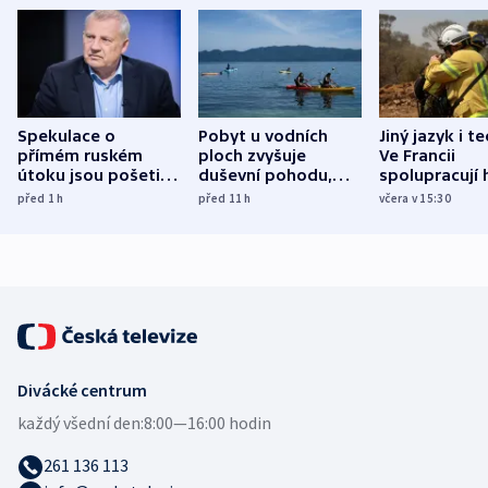
Spekulace o
Pobyt u vodních
Jiný jazyk i t
přímém ruském
ploch zvyšuje
Ve Francii
útoku jsou pošetilé,
duševní pohodu,
spolupracují h
míní estonský
ukázala
různých zemí
před 1
h
před 11
h
včera v 15:30
bezpečnostní
mezinárodní studie
expert
Divácké centrum
každý všední den:
8:00—16:00 hodin
261 136 113