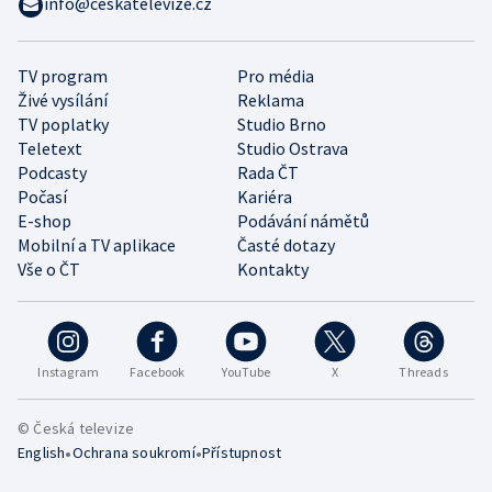
info@ceskatelevize.cz
TV program
Pro média
Živé vysílání
Reklama
TV poplatky
Studio Brno
Teletext
Studio Ostrava
Podcasty
Rada ČT
Počasí
Kariéra
E-shop
Podávání námětů
Mobilní a TV aplikace
Časté dotazy
Vše o ČT
Kontakty
Instagram
Facebook
YouTube
X
Threads
© Česká televize
•
•
English
Ochrana soukromí
Přístupnost