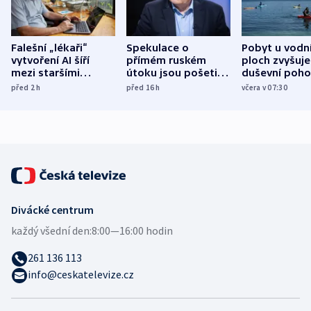
Falešní „lékaři“
Spekulace o
Pobyt u vodn
vytvoření AI šíří
přímém ruském
ploch zvyšuje
mezi staršími
útoku jsou pošetilé,
duševní poho
Poláky nebezpečné
míní estonský
ukázala
před 2
h
před 16
h
včera v 07:30
zdravotní rady
bezpečnostní
mezinárodní 
expert
Divácké centrum
každý všední den:
8:00—16:00 hodin
261 136 113
info@ceskatelevize.cz