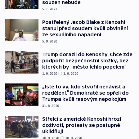
souzen nebude
5. 1. 2021
|
Postřelený Jacob Blake z Kenoshi
stanul před soudem kvůli obvinění
ze sexuálního napadení
5. 9. 2020
|
Trump dorazil do Kenoshy. Chce zde
podpořit bezpečnostní složky, bez
kterých by „město lehlo popelem“
1. 9. 2020
1. 9. 2020
|
„Jste to vy, kdo stvořil nenávist a
rozdělení.“ Demokraté se opřeli do
Trumpa kvůli rasovým nepokojům
31. 8. 2020
|
Střelci z americké Kenoshi hrozí
doživotí, protesty se postupně
uklidňují
28. 8. 2020
28. 8. 2020
|