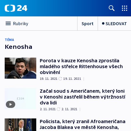
Sport
SLEDOVAT
Rubriky
TÉMA
Kenosha
Porota v kauze Kenosha zprostila
mladého střelce Rittenhouse všech
obvinění
19. 11. 2021
19. 11. 2021
|
Začal soud s Američanem, který loni
v Kenoshi zastřelil během výtržností
dva lidi
2. 11. 2021
2. 11. 2021
|
Policista, který zranil Afroameričana
Jacoba Blakea ve městě Kenosha,