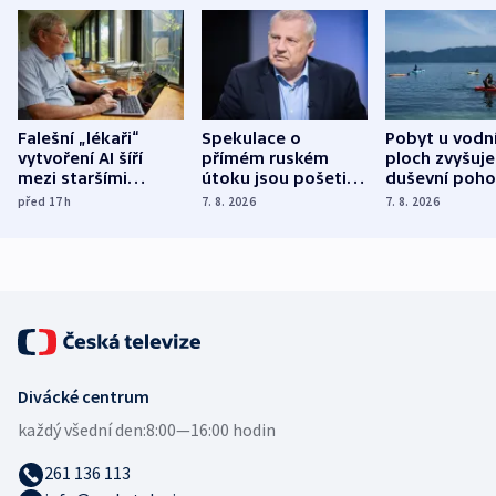
Falešní „lékaři“
Spekulace o
Pobyt u vodn
vytvoření AI šíří
přímém ruském
ploch zvyšuje
mezi staršími
útoku jsou pošetilé,
duševní poho
Poláky nebezpečné
míní estonský
ukázala
před 17
h
7. 8. 2026
7. 8. 2026
zdravotní rady
bezpečnostní
mezinárodní 
expert
Divácké centrum
každý všední den:
8:00—16:00 hodin
261 136 113