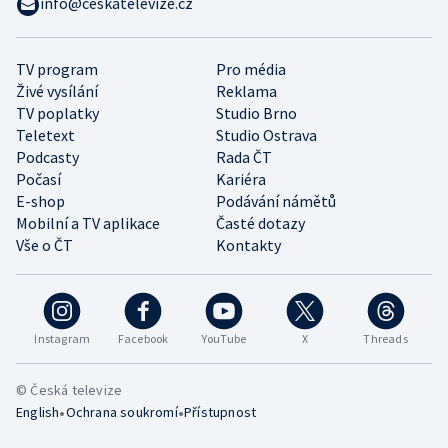
info@ceskatelevize.cz
TV program
Pro média
Živé vysílání
Reklama
TV poplatky
Studio Brno
Teletext
Studio Ostrava
Podcasty
Rada ČT
Počasí
Kariéra
E-shop
Podávání námětů
Mobilní a TV aplikace
Časté dotazy
Vše o ČT
Kontakty
Instagram
Facebook
YouTube
X
Threads
© Česká televize
•
•
English
Ochrana soukromí
Přístupnost