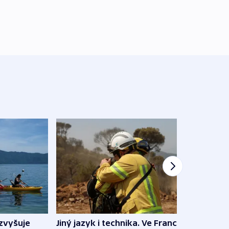
Jiný jazyk i technika. Ve Francii
zvyšuje
„Musí