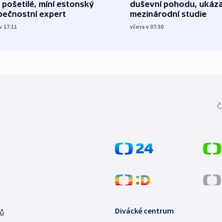
 pošetilé, míní estonský
duševní pohodu, ukáza
pečnostní expert
mezinárodní studie
v 17:11
včera v 07:30
Č
Divácké centrum
ů