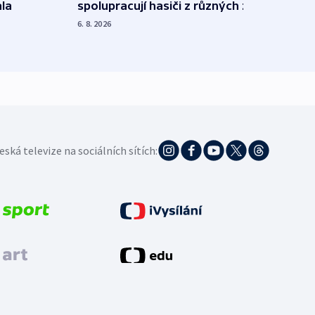
spolupracují hasiči z různých zemí
la
polit
demo
6. 8. 2026
5. 8. 20
eská televize na sociálních sítích: