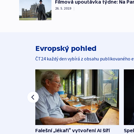
Filmová upoutávka týdne: Na Pa
26. 5. 2019
|
Evropský pohled
ČT24 každý den vybírá z obsahu publikovaného e
Falešní „lékaři“ vytvoření AI šíří
Spe