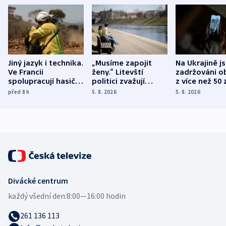
Jiný jazyk i technika.
„Musíme zapojit
Na Ukrajině j
Ve Francii
ženy.“ Litevští
zadržováni o
spolupracují hasiči z
politici zvažují
z více než 50 
různých zemí
dohodu o
Bojovali na s
před 8
h
5. 8. 2026
5. 8. 2026
demografii
Ruska
Divácké centrum
každý všední den:
8:00—16:00 hodin
261 136 113