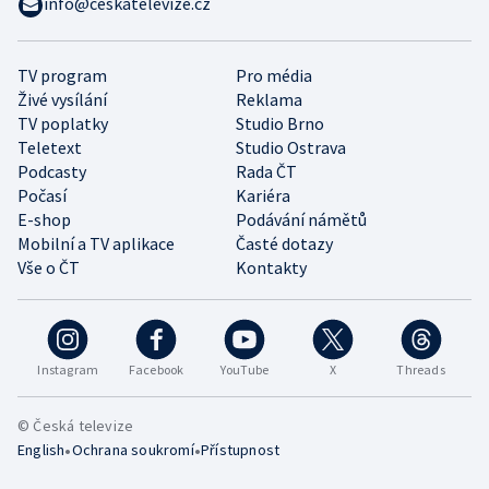
info@ceskatelevize.cz
TV program
Pro média
Živé vysílání
Reklama
TV poplatky
Studio Brno
Teletext
Studio Ostrava
Podcasty
Rada ČT
Počasí
Kariéra
E-shop
Podávání námětů
Mobilní a TV aplikace
Časté dotazy
Vše o ČT
Kontakty
Instagram
Facebook
YouTube
X
Threads
© Česká televize
•
•
English
Ochrana soukromí
Přístupnost