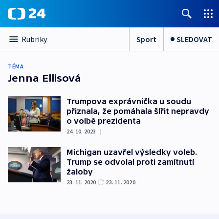
Sport
SLEDOVAT
Rubriky
TÉMA
Jenna Ellisová
Trumpova exprávnička u soudu
přiznala, že pomáhala šířit nepravdy
o volbě prezidenta
24. 10. 2023
|
Michigan uzavřel výsledky voleb.
Trump se odvolal proti zamítnutí
žaloby
23. 11. 2020
23. 11. 2020
|