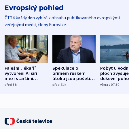
Evropský pohled
ČT24 každý den vybírá z obsahu publikovaného evropskými
veřejnými médii, členy Eurovize.
Falešní „lékaři“
Spekulace o
Pobyt u vodn
vytvoření AI šíří
přímém ruském
ploch zvyšuje
mezi staršími
útoku jsou pošetilé,
duševní poho
Poláky nebezpečné
míní estonský
ukázala
před 8
h
před 21
h
včera v 07:30
zdravotní rady
bezpečnostní
mezinárodní 
expert