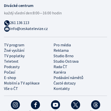
Divácké centrum
každý všední den:
8:00—16:00 hodin
261 136 113
info@ceskatelevize.cz
TV program
Pro média
Živé vysílání
Reklama
TV poplatky
Studio Brno
Teletext
Studio Ostrava
Podcasty
Rada ČT
Počasí
Kariéra
E-shop
Podávání námětů
Mobilní a TV aplikace
Časté dotazy
Vše o ČT
Kontakty