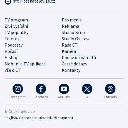
info@ceskatelevize.cz
TV program
Pro média
Živé vysílání
Reklama
TV poplatky
Studio Brno
Teletext
Studio Ostrava
Podcasty
Rada ČT
Počasí
Kariéra
E-shop
Podávání námětů
Mobilní a TV aplikace
Časté dotazy
Vše o ČT
Kontakty
Instagram
Facebook
YouTube
X
Threads
© Česká televize
•
•
English
Ochrana soukromí
Přístupnost