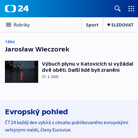
Sport
SLEDOVAT
Rubriky
TÉMA
Jarosław Wieczorek
Výbuch plynu v Katovicích si vyžádal
dvě oběti. Další lidé byli zraněni
27. 1. 2023
|
Evropský pohled
ČT24 každý den vybírá z obsahu publikovaného evropskými
veřejnými médii, členy Eurovize.