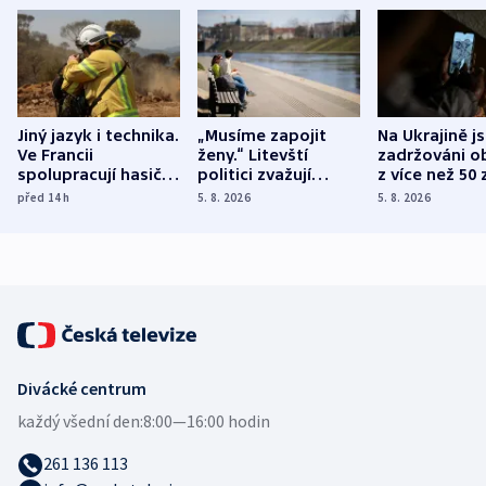
Jiný jazyk i technika.
„Musíme zapojit
Na Ukrajině j
Ve Francii
ženy.“ Litevští
zadržováni o
spolupracují hasiči z
politici zvažují
z více než 50 
různých zemí
dohodu o
Bojovali na s
před 14
h
5. 8. 2026
5. 8. 2026
demografii
Ruska
Divácké centrum
každý všední den:
8:00—16:00 hodin
261 136 113