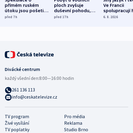
Spekulace o
Pobyt u vodních
Jiný jazyk i t
přímém ruském
ploch zvyšuje
Ve Francii
útoku jsou pošetilé,
duševní pohodu,
spolupracují h
míní estonský
ukázala
různých zemí
před 7
h
před 17
h
6. 8. 2026
bezpečnostní
mezinárodní studie
expert
Divácké centrum
každý všední den:
8:00—16:00 hodin
261 136 113
info@ceskatelevize.cz
TV program
Pro média
Živé vysílání
Reklama
TV poplatky
Studio Brno