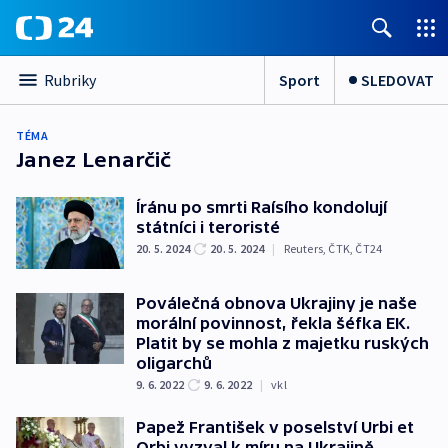
Sport
SLEDOVAT
Rubriky
TÉMA
Janez Lenarčič
Íránu po smrti Raísího kondolují
státníci i teroristé
20. 5. 2024
20. 5. 2024
|
Reuters
,
ČTK
,
ČT24
Poválečná obnova Ukrajiny je naše
morální povinnost, řekla šéfka EK.
Platit by se mohla z majetku ruských
oligarchů
9. 6. 2022
9. 6. 2022
|
vkl
Papež František v poselství Urbi et
Orbi vyzval k míru na Ukrajině