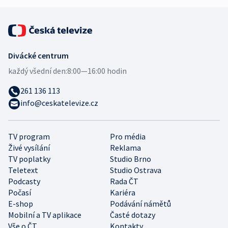
Divácké centrum
každý všední den:
8:00—16:00 hodin
261 136 113
info@ceskatelevize.cz
TV program
Pro média
Živé vysílání
Reklama
TV poplatky
Studio Brno
Teletext
Studio Ostrava
Podcasty
Rada ČT
Počasí
Kariéra
E-shop
Podávání námětů
Mobilní a TV aplikace
Časté dotazy
Vše o ČT
Kontakty