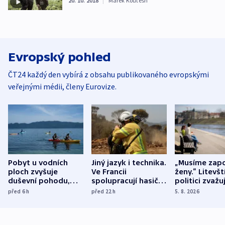
20. 10. 2018
|
Marek Koutesh
Evropský pohled
ČT24 každý den vybírá z obsahu publikovaného evropskými
veřejnými médii, členy Eurovize.
Pobyt u vodních
Jiný jazyk i technika.
„Musíme zapo
ploch zvyšuje
Ve Francii
ženy.“ Litevšt
duševní pohodu,
spolupracují hasiči z
politici zvažuj
ukázala
různých zemí
dohodu o
před 6
h
před 22
h
5. 8. 2026
mezinárodní studie
demografii