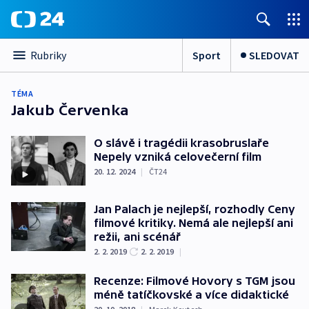
Sport
SLEDOVAT
Rubriky
TÉMA
Jakub Červenka
O slávě i tragédii krasobruslaře
Nepely vzniká celovečerní film
20. 12. 2024
|
ČT24
Jan Palach je nejlepší, rozhodly Ceny
filmové kritiky. Nemá ale nejlepší ani
režii, ani scénář
2. 2. 2019
2. 2. 2019
|
Recenze: Filmové Hovory s TGM jsou
méně tatíčkovské a více didaktické