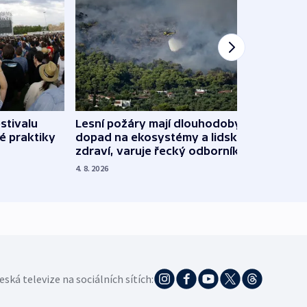
stivalu
Lesní požáry mají dlouhodobý
Ukraj
é praktiky
dopad na ekosystémy a lidské
Franc
zdraví, varuje řecký odborník
požá
4. 8. 2026
3. 8. 20
eská televize na sociálních sítích: