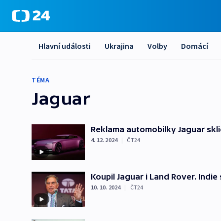
Hlavní události
Ukrajina
Volby
Domácí
TÉMA
Jaguar
Reklama automobilky Jaguar sklid
4. 12. 2024
|
ČT24
Koupil Jaguar i Land Rover. Indi
10. 10. 2024
|
ČT24