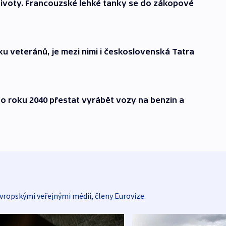
í životy. Francouzské lehké tanky se do zákopové
ku veteránů, je mezi nimi i československá Tatra
do roku 2040 přestat vyrábět vozy na benzin a
vropskými veřejnými médii, členy Eurovize.