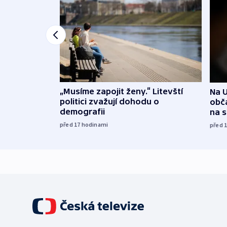
„Musíme zapojit ženy.“ Litevští
Na U
politici zvažují dohodu o
obča
demografii
na 
před 17
hodinami
před 