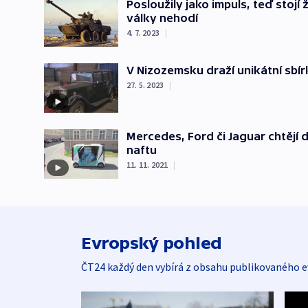
Posloužily jako impuls, teď stoj
války nehodí
4. 7. 2023
|
V Nizozemsku draží unikátní sbír
27. 5. 2023
|
Mercedes, Ford či Jaguar chtějí 
naftu
11. 11. 2021
|
Evropský pohled
ČT24 každý den vybírá z obsahu publikovaného e