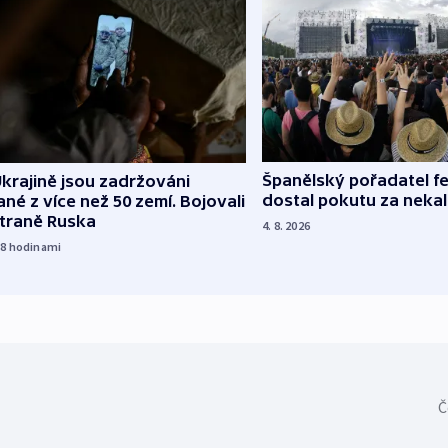
Španělský pořadatel fe
krajině jsou zadržováni
dostal pokutu za nekal
né z více než 50 zemí. Bojovali
straně Ruska
4. 8. 2026
18
hodinami
Č