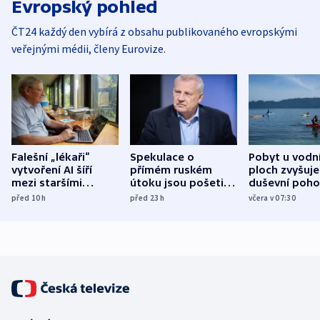
Evropský pohled
ČT24 každý den vybírá z obsahu publikovaného evropskými
veřejnými médii, členy Eurovize.
Falešní „lékaři“
Spekulace o
Pobyt u vodn
vytvoření AI šíří
přímém ruském
ploch zvyšuje
mezi staršími
útoku jsou pošetilé,
duševní poho
Poláky nebezpečné
míní estonský
ukázala
před 10
h
před 23
h
včera v 07:30
zdravotní rady
bezpečnostní
mezinárodní 
expert