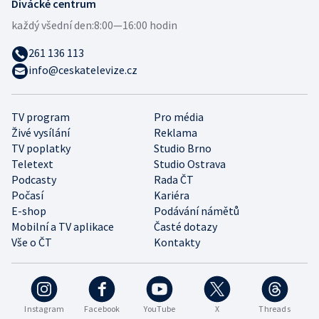
Divácké centrum
každý všední den:
8:00—16:00 hodin
261 136 113
info@ceskatelevize.cz
TV program
Pro média
Živé vysílání
Reklama
TV poplatky
Studio Brno
Teletext
Studio Ostrava
Podcasty
Rada ČT
Počasí
Kariéra
E-shop
Podávání námětů
Mobilní a TV aplikace
Časté dotazy
Vše o ČT
Kontakty
Instagram
Facebook
YouTube
X
Threads