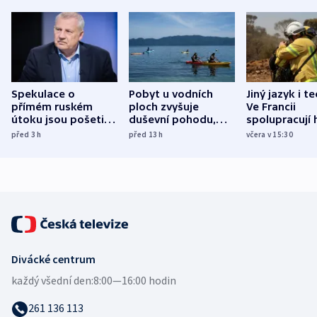
Spekulace o
Pobyt u vodních
Jiný jazyk i t
přímém ruském
ploch zvyšuje
Ve Francii
útoku jsou pošetilé,
duševní pohodu,
spolupracují h
míní estonský
ukázala
různých zemí
před 3
h
před 13
h
včera v 15:30
bezpečnostní
mezinárodní studie
expert
Divácké centrum
každý všední den:
8:00—16:00 hodin
261 136 113