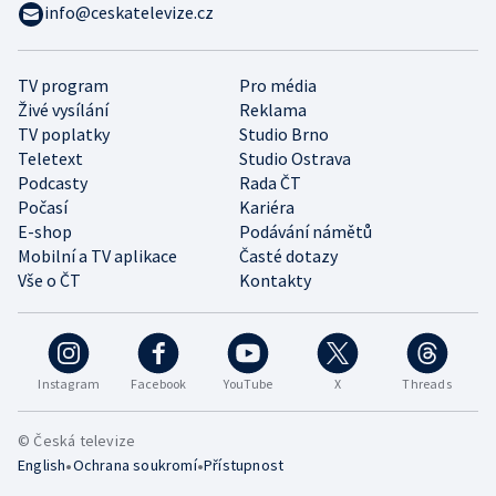
info@ceskatelevize.cz
TV program
Pro média
Živé vysílání
Reklama
TV poplatky
Studio Brno
Teletext
Studio Ostrava
Podcasty
Rada ČT
Počasí
Kariéra
E-shop
Podávání námětů
Mobilní a TV aplikace
Časté dotazy
Vše o ČT
Kontakty
Instagram
Facebook
YouTube
X
Threads
© Česká televize
•
•
English
Ochrana soukromí
Přístupnost