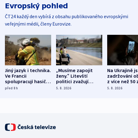
Evropský pohled
ČT24 každý den vybírá z obsahu publikovaného evropskými
veřejnými médii, členy Eurovize.
Jiný jazyk i technika.
„Musíme zapojit
Na Ukrajině j
Ve Francii
ženy.“ Litevští
zadržováni o
spolupracují hasiči z
politici zvažují
z více než 50 
různých zemí
dohodu o
Bojovali na s
před 8
h
5. 8. 2026
5. 8. 2026
demografii
Ruska