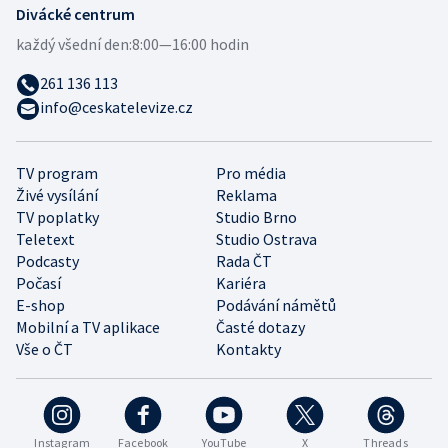
Divácké centrum
každý všední den:
8:00—16:00 hodin
261 136 113
info@ceskatelevize.cz
TV program
Pro média
Živé vysílání
Reklama
TV poplatky
Studio Brno
Teletext
Studio Ostrava
Podcasty
Rada ČT
Počasí
Kariéra
E-shop
Podávání námětů
Mobilní a TV aplikace
Časté dotazy
Vše o ČT
Kontakty
Instagram
Facebook
YouTube
X
Threads