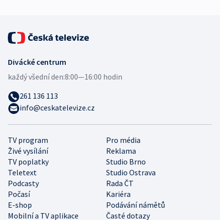
Divácké centrum
každý všední den:
8:00—16:00 hodin
261 136 113
info@ceskatelevize.cz
TV program
Pro média
Živé vysílání
Reklama
TV poplatky
Studio Brno
Teletext
Studio Ostrava
Podcasty
Rada ČT
Počasí
Kariéra
E-shop
Podávání námětů
Mobilní a TV aplikace
Časté dotazy