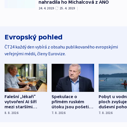
nahradila ho Michalcová z ANO
24. 4. 2019
25. 4. 2019
|
Evropský pohled
ČT24 každý den vybírá z obsahu publikovaného evropskými
veřejnými médii, členy Eurovize.
Falešní „lékaři“
Spekulace o
Pobyt u vodn
vytvoření AI šíří
přímém ruském
ploch zvyšuje
mezi staršími
útoku jsou pošetilé,
duševní poho
Poláky nebezpečné
míní estonský
ukázala
8. 8. 2026
7. 8. 2026
7. 8. 2026
zdravotní rady
bezpečnostní
mezinárodní 
expert