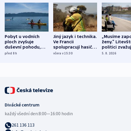
Pobyt u vodních
Jiný jazyk i technika.
„Musíme zapo
ploch zvyšuje
Ve Francii
ženy.“ Litevšt
duševní pohodu,
spolupracují hasiči z
politici zvažuj
ukázala
různých zemí
dohodu o
před 8
h
včera v 15:30
5. 8. 2026
mezinárodní studie
demografii
Divácké centrum
každý všední den:
8:00—16:00 hodin
261 136 113