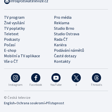
info@ceskatelevize.cz
TV program
Pro média
Živé vysílání
Reklama
TV poplatky
Studio Brno
Teletext
Studio Ostrava
Podcasty
Rada ČT
Počasí
Kariéra
E-shop
Podávání námětů
Mobilní a TV aplikace
Časté dotazy
Vše o ČT
Kontakty
Instagram
Facebook
YouTube
X
Threads
© Česká televize
•
•
English
Ochrana soukromí
Přístupnost