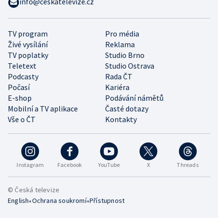
info@ceskatelevize.cz
TV program
Pro média
Živé vysílání
Reklama
TV poplatky
Studio Brno
Teletext
Studio Ostrava
Podcasty
Rada ČT
Počasí
Kariéra
E-shop
Podávání námětů
Mobilní a TV aplikace
Časté dotazy
Vše o ČT
Kontakty
Instagram
Facebook
YouTube
X
Threads
© Česká televize
•
•
English
Ochrana soukromí
Přístupnost