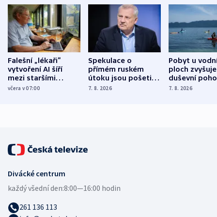
Falešní „lékaři“
Spekulace o
Pobyt u vodn
vytvoření AI šíří
přímém ruském
ploch zvyšuje
mezi staršími
útoku jsou pošetilé,
duševní poho
Poláky nebezpečné
míní estonský
ukázala
včera v 07:00
7. 8. 2026
7. 8. 2026
zdravotní rady
bezpečnostní
mezinárodní 
expert
Divácké centrum
každý všední den:
8:00—16:00 hodin
261 136 113