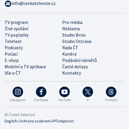
info@ceskatelevize.cz
TV program
Pro média
Živé vysílání
Reklama
TV poplatky
Studio Brno
Teletext
Studio Ostrava
Podcasty
Rada ČT
Počasí
Kariéra
E-shop
Podávání námětů
Mobilní a TV aplikace
Časté dotazy
Vše o ČT
Kontakty
Instagram
Facebook
YouTube
X
Threads
© Česká televize
•
•
English
Ochrana soukromí
Přístupnost