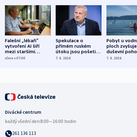
Falešní „lékaři“
Spekulace o
Pobyt u vodn
vytvoření AI šíří
přímém ruském
ploch zvyšuje
mezi staršími
útoku jsou pošetilé,
duševní poho
Poláky nebezpečné
míní estonský
ukázala
včera v 07:00
7. 8. 2026
7. 8. 2026
zdravotní rady
bezpečnostní
mezinárodní 
expert
Divácké centrum
každý všední den:
8:00—16:00 hodin
261 136 113