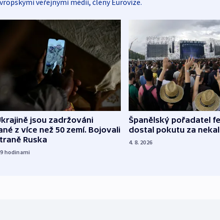
vropskými veřejnými médii, členy Eurovize.
Španělský pořadatel fe
krajině jsou zadržováni
dostal pokutu za nekal
né z více než 50 zemí. Bojovali
straně Ruska
4. 8. 2026
19
hodinami