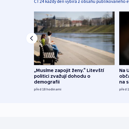
ČT24 každý den vybírá z obsahu publikovaného e
„Musíme zapojit ženy.“ Litevští
Na U
politici zvažují dohodu o
obča
demografii
na 
před 18
hodinami
před 