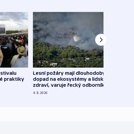
stivalu
Lesní požáry mají dlouhodobý
Ukraj
é praktiky
dopad na ekosystémy a lidské
Franc
zdraví, varuje řecký odborník
požá
4. 8. 2026
3. 8. 20