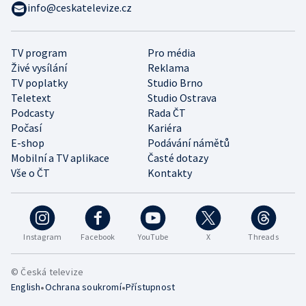
info@ceskatelevize.cz
TV program
Pro média
Živé vysílání
Reklama
TV poplatky
Studio Brno
Teletext
Studio Ostrava
Podcasty
Rada ČT
Počasí
Kariéra
E-shop
Podávání námětů
Mobilní a TV aplikace
Časté dotazy
Vše o ČT
Kontakty
Instagram
Facebook
YouTube
X
Threads
© Česká televize
•
•
English
Ochrana soukromí
Přístupnost