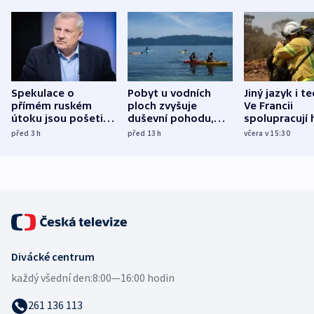
Spekulace o
Pobyt u vodních
Jiný jazyk i t
přímém ruském
ploch zvyšuje
Ve Francii
útoku jsou pošetilé,
duševní pohodu,
spolupracují h
míní estonský
ukázala
různých zemí
před 3
h
před 13
h
včera v 15:30
bezpečnostní
mezinárodní studie
expert
Divácké centrum
každý všední den:
8:00—16:00 hodin
261 136 113