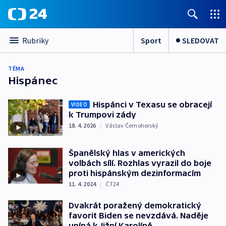
Sport
SLEDOVAT
Rubriky
TÉMA
Hispánec
Hispánci v Texasu se obracejí
VIDEO
k Trumpovi zády
18. 4. 2026
|
Václav Černohorský
Španělský hlas v amerických
volbách sílí. Rozhlas vyrazil do boje
proti hispánským dezinformacím
11. 4. 2024
|
ČT24
Dvakrát poražený demokratický
favorit Biden se nevzdává. Naděje
upíná k Jižní Karolíně