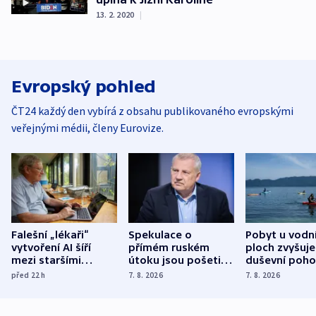
13. 2. 2020
|
Evropský pohled
ČT24 každý den vybírá z obsahu publikovaného evropskými
veřejnými médii, členy Eurovize.
Falešní „lékaři“
Spekulace o
Pobyt u vodn
vytvoření AI šíří
přímém ruském
ploch zvyšuje
mezi staršími
útoku jsou pošetilé,
duševní poho
Poláky nebezpečné
míní estonský
ukázala
před 22
h
7. 8. 2026
7. 8. 2026
zdravotní rady
bezpečnostní
mezinárodní 
expert