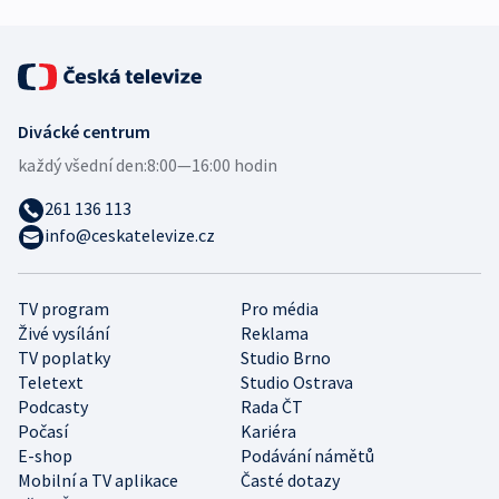
Divácké centrum
každý všední den:
8:00—16:00 hodin
261 136 113
info@ceskatelevize.cz
TV program
Pro média
Živé vysílání
Reklama
TV poplatky
Studio Brno
Teletext
Studio Ostrava
Podcasty
Rada ČT
Počasí
Kariéra
E-shop
Podávání námětů
Mobilní a TV aplikace
Časté dotazy