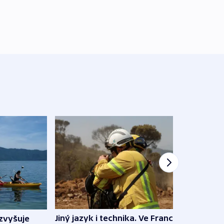
Jiný jazyk i technika. Ve Francii
zvyšuje
„Musí