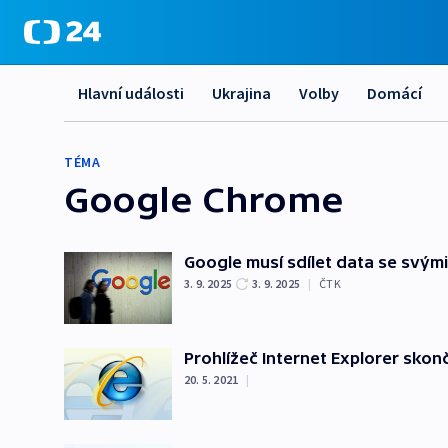
Hlavní události
Ukrajina
Volby
Domácí
TÉMA
Google Chrome
Google musí sdílet data se svým
3. 9. 2025
3. 9. 2025
|
ČTK
Prohlížeč Internet Explorer skonč
20. 5. 2021
|