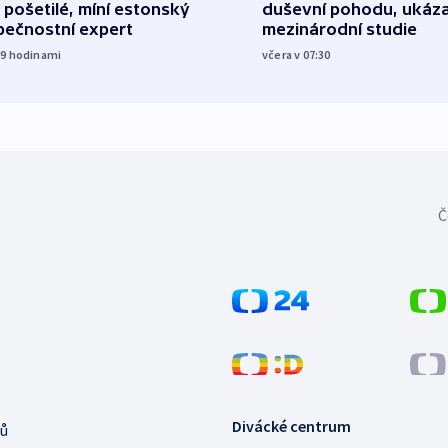
 pošetilé, míní estonský
duševní pohodu, ukáza
pečnostní expert
mezinárodní studie
19
hodinami
včera v 07:30
Č
Divácké centrum
ů