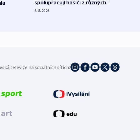
spolupracují hasiči z různých zemí
la
polit
demo
6. 8. 2026
5. 8. 20
eská televize na sociálních sítích: