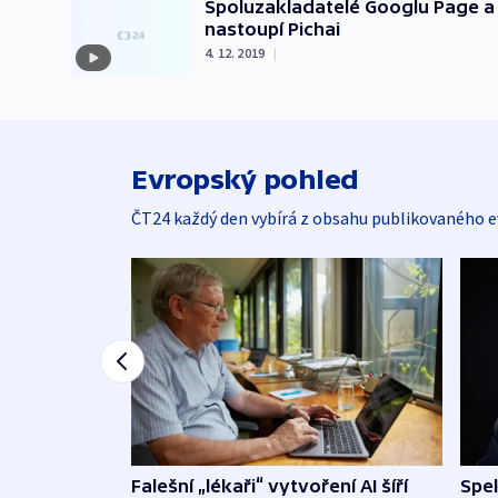
Spoluzakladatelé Googlu Page a 
nastoupí Pichai
4. 12. 2019
|
Evropský pohled
ČT24 každý den vybírá z obsahu publikovaného e
Falešní „lékaři“ vytvoření AI šíří
Spe