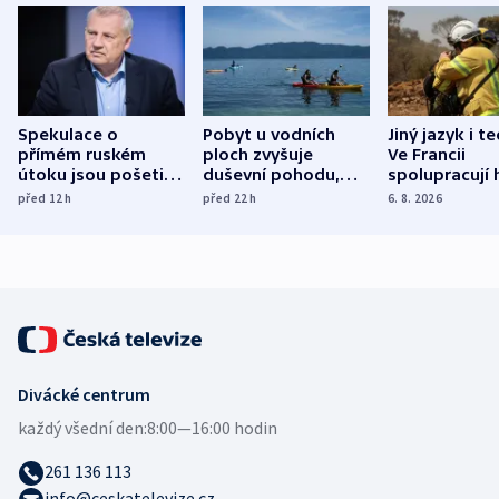
Spekulace o
Pobyt u vodních
Jiný jazyk i t
přímém ruském
ploch zvyšuje
Ve Francii
útoku jsou pošetilé,
duševní pohodu,
spolupracují h
míní estonský
ukázala
různých zemí
před 12
h
před 22
h
6. 8. 2026
bezpečnostní
mezinárodní studie
expert
Divácké centrum
každý všední den:
8:00—16:00 hodin
261 136 113
info@ceskatelevize.cz