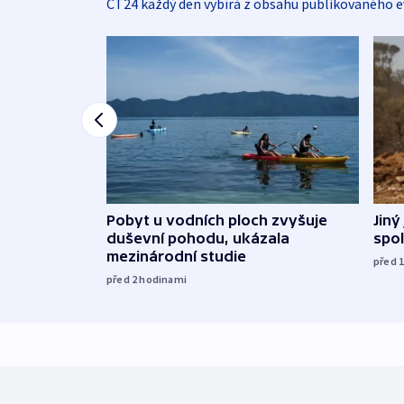
ČT24 každý den vybírá z obsahu publikovaného e
Jiný
Pobyt u vodních ploch zvyšuje
spol
duševní pohodu, ukázala
mezinárodní studie
před 
před 2
hodinami