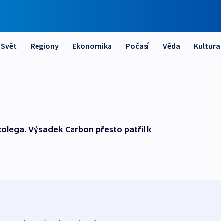
Svět
Regiony
Ekonomika
Počasí
Věda
Kultura
 kolega. Výsadek Carbon přesto patřil k