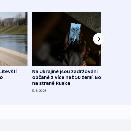
Litevští
Na Ukrajině jsou zadržováni
Španě
 o
občané z více než 50 zemí. Bojovali
dosta
na straně Ruska
4. 8. 20
5. 8. 2026