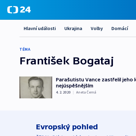
Hlavní události
Ukrajina
Volby
Domácí
TÉMA
František Bogataj
Parašutistu Vance zastřelil jeho
nejúspěšnějším
4. 2. 2020
|
Aneta Černá
Evropský pohled