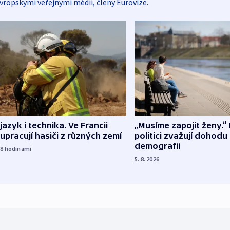
vropskými veřejnými médii, členy Eurovize.
 jazyk i technika. Ve Francii
„Musíme zapojit ženy.“ 
upracují hasiči z různých zemí
politici zvažují dohodu
demografii
18
hodinami
5. 8. 2026