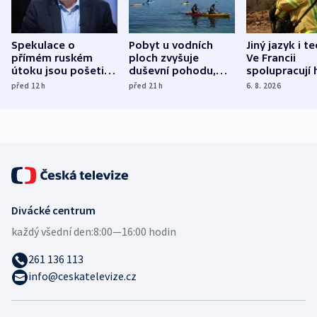
Spekulace o
Pobyt u vodních
Jiný jazyk i t
přímém ruském
ploch zvyšuje
Ve Francii
útoku jsou pošetilé,
duševní pohodu,
spolupracují h
míní estonský
ukázala
různých zemí
před 12
h
před 21
h
6. 8. 2026
bezpečnostní
mezinárodní studie
expert
Divácké centrum
každý všední den:
8:00—16:00 hodin
261 136 113
info@ceskatelevize.cz