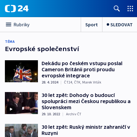
Sport
SLEDOVAT
Rubriky
TÉMA
Evropské společenství
Dekádu po českém vstupu poslal
Cameron Británii proti proudu
evropské integrace
28. 4. 2024
|
ČT24
,
ČTK
,
Marek Vrlák
30 let zpět: Dohody o budoucí
spolupráci mezi Českou republikou a
Slovenskem
29. 10. 2022
|
Archiv ČT
30 let zpět: Ruský ministr zahraničí v
Ruzyni