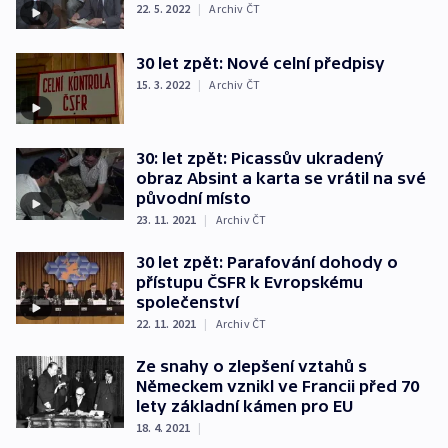
22. 5. 2022
|
Archiv ČT
30 let zpět: Nové celní předpisy
15. 3. 2022
|
Archiv ČT
30: let zpět: Picassův ukradený
obraz Absint a karta se vrátil na své
původní místo
23. 11. 2021
|
Archiv ČT
30 let zpět: Parafování dohody o
přístupu ČSFR k Evropskému
společenství
22. 11. 2021
|
Archiv ČT
Ze snahy o zlepšení vztahů s
Německem vznikl ve Francii před 70
lety základní kámen pro EU
18. 4. 2021
|