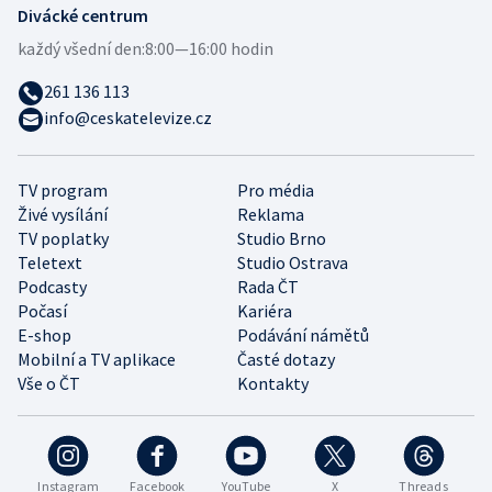
Divácké centrum
každý všední den:
8:00—16:00 hodin
261 136 113
info@ceskatelevize.cz
TV program
Pro média
Živé vysílání
Reklama
TV poplatky
Studio Brno
Teletext
Studio Ostrava
Podcasty
Rada ČT
Počasí
Kariéra
E-shop
Podávání námětů
Mobilní a TV aplikace
Časté dotazy
Vše o ČT
Kontakty
Instagram
Facebook
YouTube
X
Threads