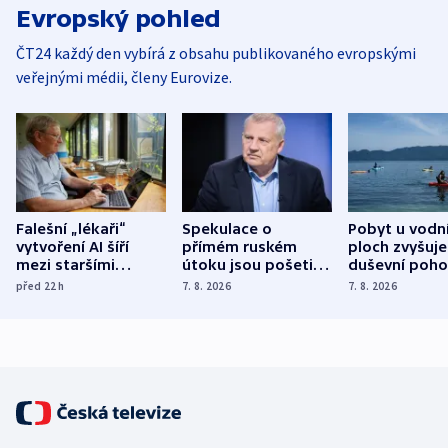
Evropský pohled
ČT24 každý den vybírá z obsahu publikovaného evropskými
veřejnými médii, členy Eurovize.
Falešní „lékaři“
Spekulace o
Pobyt u vodn
vytvoření AI šíří
přímém ruském
ploch zvyšuje
mezi staršími
útoku jsou pošetilé,
duševní poho
Poláky nebezpečné
míní estonský
ukázala
před 22
h
7. 8. 2026
7. 8. 2026
zdravotní rady
bezpečnostní
mezinárodní 
expert