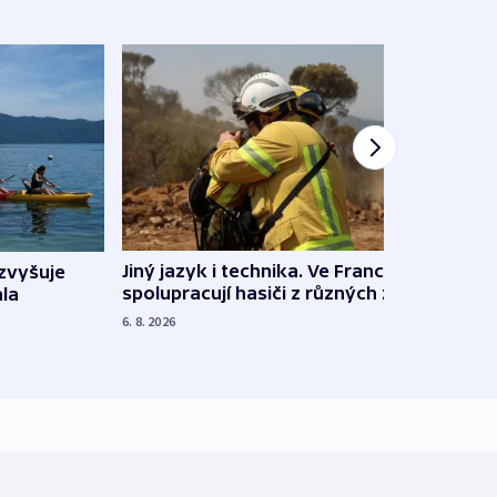
Jiný jazyk i technika. Ve Francii
zvyšuje
„Musí
spolupracují hasiči z různých zemí
la
polit
demo
6. 8. 2026
5. 8. 20