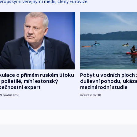
vropskými veřejnými médii, členy Eurovize.
kulace o přímém ruském útoku
Pobyt u vodních ploch 
 pošetilé, míní estonský
duševní pohodu, ukáza
pečnostní expert
mezinárodní studie
19
hodinami
včera v 07:30