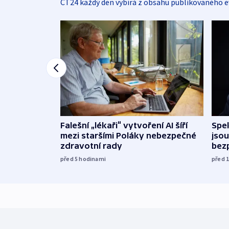
ČT24 každý den vybírá z obsahu publikovaného e
Falešní „lékaři“ vytvoření AI šíří
Spe
mezi staršími Poláky nebezpečné
jsou
zdravotní rady
bez
před 5
hodinami
před 