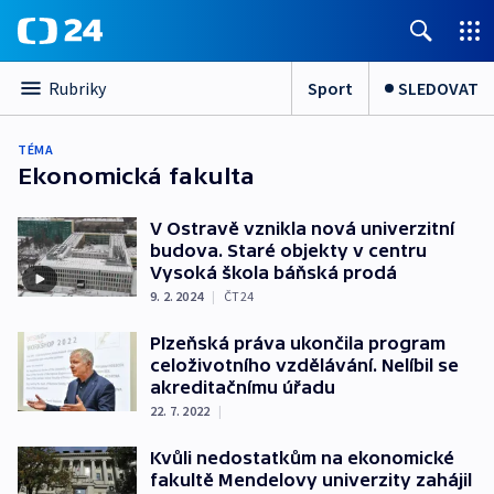
Sport
SLEDOVAT
Rubriky
TÉMA
Ekonomická fakulta
V Ostravě vznikla nová univerzitní
budova. Staré objekty v centru
Vysoká škola báňská prodá
9. 2. 2024
|
ČT24
Plzeňská práva ukončila program
celoživotního vzdělávání. Nelíbil se
akreditačnímu úřadu
22. 7. 2022
|
Kvůli nedostatkům na ekonomické
fakultě Mendelovy univerzity zahájil