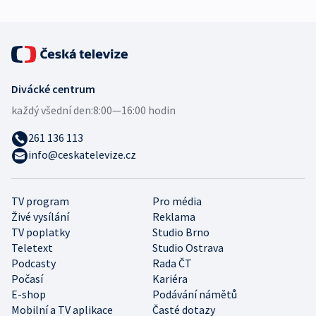
Divácké centrum
každý všední den:
8:00—16:00 hodin
261 136 113
info@ceskatelevize.cz
TV program
Pro média
Živé vysílání
Reklama
TV poplatky
Studio Brno
Teletext
Studio Ostrava
Podcasty
Rada ČT
Počasí
Kariéra
E-shop
Podávání námětů
Mobilní a TV aplikace
Časté dotazy