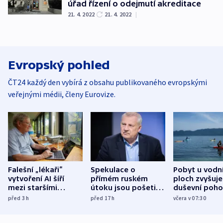
úřad řízení o odejmutí akreditace
21. 4. 2022
21. 4. 2022
|
Evropský pohled
ČT24 každý den vybírá z obsahu publikovaného evropskými
veřejnými médii, členy Eurovize.
Falešní „lékaři“
Spekulace o
Pobyt u vodn
vytvoření AI šíří
přímém ruském
ploch zvyšuje
mezi staršími
útoku jsou pošetilé,
duševní poho
Poláky nebezpečné
míní estonský
ukázala
před 3
h
před 17
h
včera v 07:30
zdravotní rady
bezpečnostní
mezinárodní 
expert