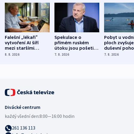
Falešní „lékaři“
Spekulace o
Pobyt u vodn
vytvoření AI šíří
přímém ruském
ploch zvyšuje
mezi staršími
útoku jsou pošetilé,
duševní poho
Poláky nebezpečné
míní estonský
ukázala
8. 8. 2026
7. 8. 2026
7. 8. 2026
zdravotní rady
bezpečnostní
mezinárodní 
expert
Divácké centrum
každý všední den:
8:00—16:00 hodin
261 136 113