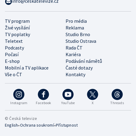
info@ceskatelevize.cz
TV program
Pro média
Živé vysílání
Reklama
TV poplatky
Studio Brno
Teletext
Studio Ostrava
Podcasty
Rada ČT
Počasí
Kariéra
E-shop
Podávání námětů
Mobilní a TV aplikace
Časté dotazy
Vše o ČT
Kontakty
Instagram
Facebook
YouTube
X
Threads
© Česká televize
•
•
English
Ochrana soukromí
Přístupnost