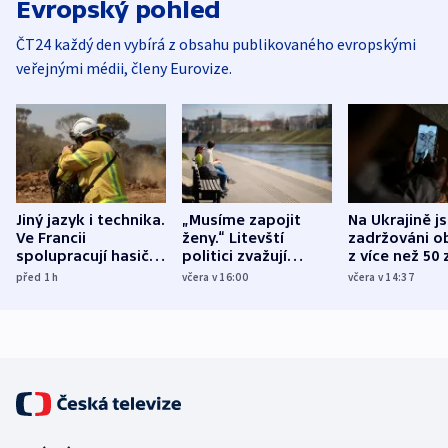
Evropský pohled
ČT24 každý den vybírá z obsahu publikovaného evropskými
veřejnými médii, členy Eurovize.
Jiný jazyk i technika.
„Musíme zapojit
Na Ukrajině j
Ve Francii
ženy.“ Litevští
zadržováni o
spolupracují hasiči z
politici zvažují
z více než 50 
různých zemí
dohodu o
Bojovali na s
před 1
h
včera v 16:00
včera v 14:37
demografii
Ruska