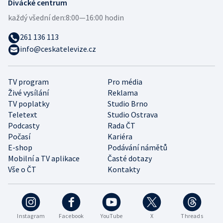
Divácké centrum
každý všední den:
8:00—16:00 hodin
261 136 113
info@ceskatelevize.cz
TV program
Pro média
Živé vysílání
Reklama
TV poplatky
Studio Brno
Teletext
Studio Ostrava
Podcasty
Rada ČT
Počasí
Kariéra
E-shop
Podávání námětů
Mobilní a TV aplikace
Časté dotazy
Vše o ČT
Kontakty
Instagram
Facebook
YouTube
X
Threads