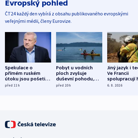
Evropský pohled
ČT24 každý den vybírá z obsahu publikovaného evropskými
veřejnými médii, členy Eurovize.
Spekulace o
Pobyt u vodních
Jiný jazyk i t
přímém ruském
ploch zvyšuje
Ve Francii
útoku jsou pošetilé,
duševní pohodu,
spolupracují h
míní estonský
ukázala
různých zemí
před 11
h
před 20
h
6. 8. 2026
bezpečnostní
mezinárodní studie
expert