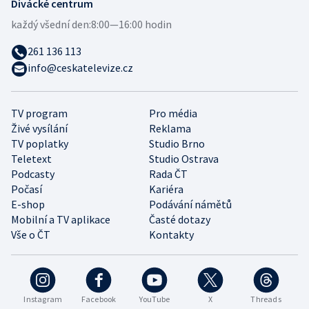
Divácké centrum
každý všední den:
8:00—16:00 hodin
261 136 113
info@ceskatelevize.cz
TV program
Pro média
Živé vysílání
Reklama
TV poplatky
Studio Brno
Teletext
Studio Ostrava
Podcasty
Rada ČT
Počasí
Kariéra
E-shop
Podávání námětů
Mobilní a TV aplikace
Časté dotazy
Vše o ČT
Kontakty
Instagram
Facebook
YouTube
X
Threads