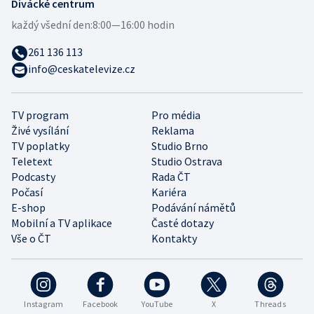
Divácké centrum
každý všední den:
8:00—16:00 hodin
261 136 113
info@ceskatelevize.cz
TV program
Pro média
Živé vysílání
Reklama
TV poplatky
Studio Brno
Teletext
Studio Ostrava
Podcasty
Rada ČT
Počasí
Kariéra
E-shop
Podávání námětů
Mobilní a TV aplikace
Časté dotazy
Vše o ČT
Kontakty
Instagram
Facebook
YouTube
X
Threads