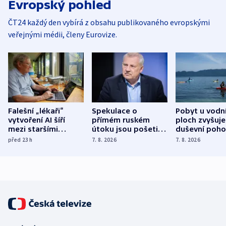
Evropský pohled
ČT24 každý den vybírá z obsahu publikovaného evropskými
veřejnými médii, členy Eurovize.
Falešní „lékaři“
Spekulace o
Pobyt u vodn
vytvoření AI šíří
přímém ruském
ploch zvyšuje
mezi staršími
útoku jsou pošetilé,
duševní poho
Poláky nebezpečné
míní estonský
ukázala
před 23
h
7. 8. 2026
7. 8. 2026
zdravotní rady
bezpečnostní
mezinárodní 
expert