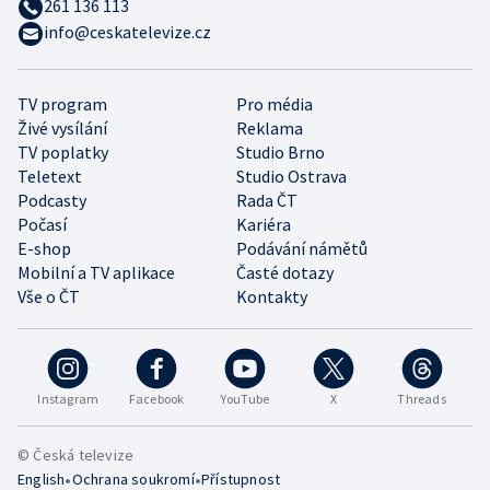
261 136 113
info@ceskatelevize.cz
TV program
Pro média
Živé vysílání
Reklama
TV poplatky
Studio Brno
Teletext
Studio Ostrava
Podcasty
Rada ČT
Počasí
Kariéra
E-shop
Podávání námětů
Mobilní a TV aplikace
Časté dotazy
Vše o ČT
Kontakty
Instagram
Facebook
YouTube
X
Threads
© Česká televize
•
•
English
Ochrana soukromí
Přístupnost