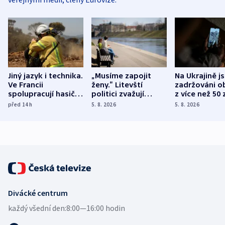
Jiný jazyk i technika.
„Musíme zapojit
Na Ukrajině j
Ve Francii
ženy.“ Litevští
zadržováni o
spolupracují hasiči z
politici zvažují
z více než 50 
různých zemí
dohodu o
Bojovali na s
před 14
h
5. 8. 2026
5. 8. 2026
demografii
Ruska
Divácké centrum
každý všední den:
8:00—16:00 hodin