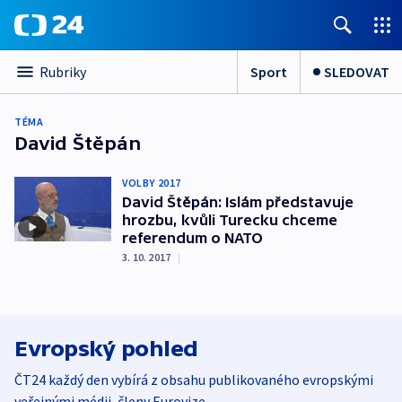
Sport
SLEDOVAT
Rubriky
TÉMA
David Štěpán
VOLBY 2017
David Štěpán: Islám představuje
hrozbu, kvůli Turecku chceme
referendum o NATO
3. 10. 2017
|
Evropský pohled
ČT24 každý den vybírá z obsahu publikovaného evropskými
veřejnými médii, členy Eurovize.