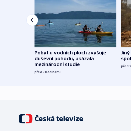
Jiný
Pobyt u vodních ploch zvyšuje
spol
duševní pohodu, ukázala
mezinárodní studie
před 
před 7
hodinami