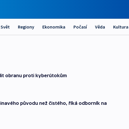
Svět
Regiony
Ekonomika
Počasí
Věda
Kultura
lit obranu proti kyberútokům
 špinavého původu než čistého, říká odborník na