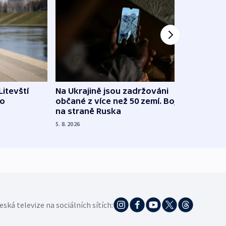
Litevští
Na Ukrajině jsou zadržováni
Španě
 o
občané z více než 50 zemí. Bojovali
dosta
na straně Ruska
4. 8. 20
5. 8. 2026
eská televize na sociálních sítích: