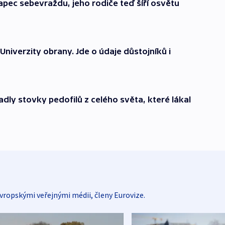
lapec sebevraždu, jeho rodiče teď šíří osvětu
Univerzity obrany. Jde o údaje důstojníků i
adly stovky pedofilů z celého světa, které lákal
vropskými veřejnými médii, členy Eurovize.