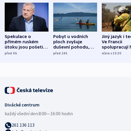
Spekulace o
Pobyt u vodních
Jiný jazyk i t
přímém ruském
ploch zvyšuje
Ve Francii
útoku jsou pošetilé,
duševní pohodu,
spolupracují h
míní estonský
ukázala
různých zemí
před 4
h
před 14
h
včera v 15:30
bezpečnostní
mezinárodní studie
expert
Divácké centrum
každý všední den:
8:00—16:00 hodin
261 136 113