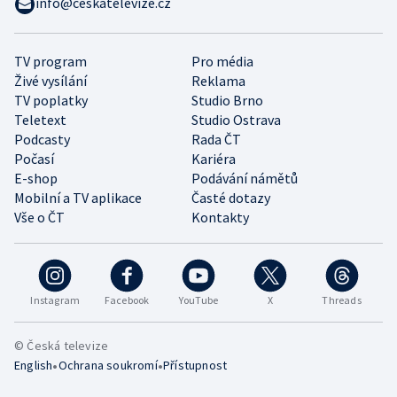
info@ceskatelevize.cz
TV program
Pro média
Živé vysílání
Reklama
TV poplatky
Studio Brno
Teletext
Studio Ostrava
Podcasty
Rada ČT
Počasí
Kariéra
E-shop
Podávání námětů
Mobilní a TV aplikace
Časté dotazy
Vše o ČT
Kontakty
Instagram
Facebook
YouTube
X
Threads
© Česká televize
•
•
English
Ochrana soukromí
Přístupnost