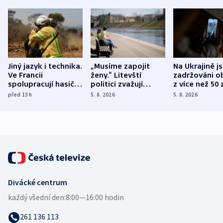
Jiný jazyk i technika.
„Musíme zapojit
Na Ukrajině j
Ve Francii
ženy.“ Litevští
zadržováni o
spolupracují hasiči z
politici zvažují
z více než 50 
různých zemí
dohodu o
Bojovali na s
před 13
h
5. 8. 2026
5. 8. 2026
demografii
Ruska
Divácké centrum
každý všední den:
8:00—16:00 hodin
261 136 113