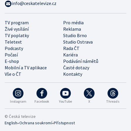
info@ceskatelevize.cz
TV program
Pro média
Živé vysílání
Reklama
TV poplatky
Studio Brno
Teletext
Studio Ostrava
Podcasty
Rada ČT
Počasí
Kariéra
E-shop
Podávání námětů
Mobilní a TV aplikace
Časté dotazy
Vše o ČT
Kontakty
Instagram
Facebook
YouTube
X
Threads
© Česká televize
•
•
English
Ochrana soukromí
Přístupnost