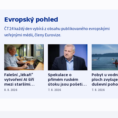
Evropský pohled
ČT24 každý den vybírá z obsahu publikovaného evropskými
veřejnými médii, členy Eurovize.
Falešní „lékaři“
Spekulace o
Pobyt u vodn
vytvoření AI šíří
přímém ruském
ploch zvyšuje
mezi staršími
útoku jsou pošetilé,
duševní poho
Poláky nebezpečné
míní estonský
ukázala
8. 8. 2026
7. 8. 2026
7. 8. 2026
zdravotní rady
bezpečnostní
mezinárodní 
expert