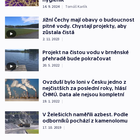
14. 9. 2024
|
Tomáš Karlík
Jižní Čechy mají obavy o budoucnost
pitné vody. Chystají projekty, aby
zůstala čistá
2. 11. 2023
|
Projekt na čistou vodu v brněnské
přehradě bude pokračovat
20. 5. 2022
|
Ovzduší bylo loni v Česku jedno z
nejčistších za poslední roky, hlásí
ČHMÚ. Data ale nejsou kompletní
19. 1. 2022
|
V Želešicích naměřili azbest. Podle
odborníků pochází z kamenolomu
17. 10. 2019
|