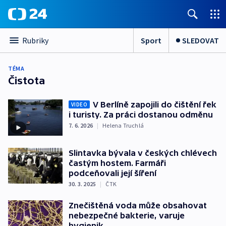
Sport
SLEDOVAT
Rubriky
TÉMA
Čistota
V Berlíně zapojili do čištění řek
VIDEO
i turisty. Za práci dostanou odměnu
7. 6. 2026
|
Helena Truchlá
Slintavka bývala v českých chlévech
častým hostem. Farmáři
podceňovali její šíření
30. 3. 2025
|
ČTK
Znečištěná voda může obsahovat
nebezpečné bakterie, varuje
hygienik