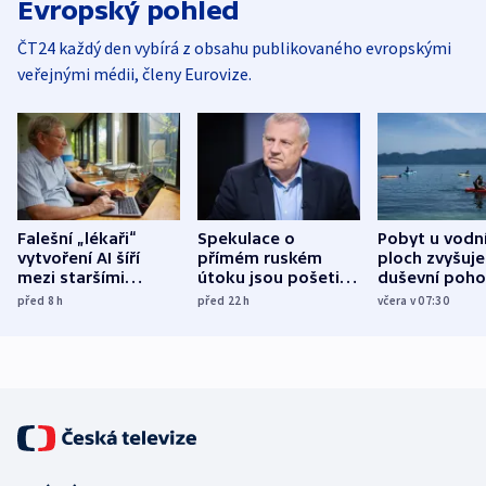
Evropský pohled
ČT24 každý den vybírá z obsahu publikovaného evropskými
veřejnými médii, členy Eurovize.
Falešní „lékaři“
Spekulace o
Pobyt u vodn
vytvoření AI šíří
přímém ruském
ploch zvyšuje
mezi staršími
útoku jsou pošetilé,
duševní poho
Poláky nebezpečné
míní estonský
ukázala
před 8
h
před 22
h
včera v 07:30
zdravotní rady
bezpečnostní
mezinárodní 
expert