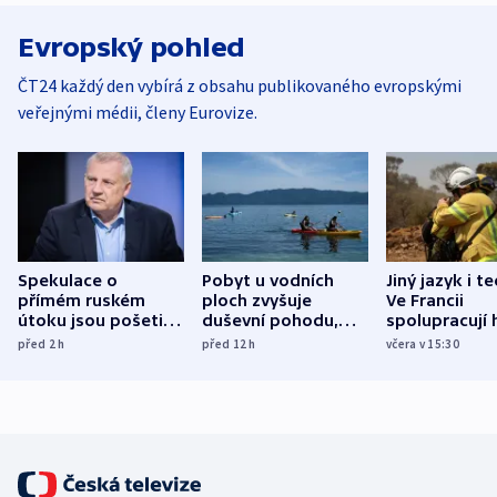
Evropský pohled
ČT24 každý den vybírá z obsahu publikovaného evropskými
veřejnými médii, členy Eurovize.
Spekulace o
Pobyt u vodních
Jiný jazyk i t
přímém ruském
ploch zvyšuje
Ve Francii
útoku jsou pošetilé,
duševní pohodu,
spolupracují h
míní estonský
ukázala
různých zemí
před 2
h
před 12
h
včera v 15:30
bezpečnostní
mezinárodní studie
expert