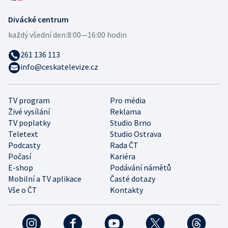
Divácké centrum
každý všední den:
8:00—16:00 hodin
261 136 113
info@ceskatelevize.cz
TV program
Pro média
Živé vysílání
Reklama
TV poplatky
Studio Brno
Teletext
Studio Ostrava
Podcasty
Rada ČT
Počasí
Kariéra
E-shop
Podávání námětů
Mobilní a TV aplikace
Časté dotazy
Vše o ČT
Kontakty