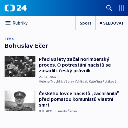
Sport
SLEDOVAT
Rubriky
TÉMA
Bohuslav Ečer
Před 80 lety začal norimberský
proces. O potrestání nacistů se
zasadil i český právník
20. 11. 2025
|
Helena Truchlá
,
Václav Vohlídal
,
Kateřina Poláková
Českého lovce nacistů „zachránila“
před pomstou komunistů vlastní
smrt
8. 8. 2025
|
Aneta Černá