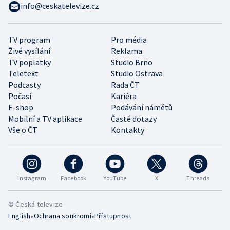
info@ceskatelevize.cz
TV program
Pro média
Živé vysílání
Reklama
TV poplatky
Studio Brno
Teletext
Studio Ostrava
Podcasty
Rada ČT
Počasí
Kariéra
E-shop
Podávání námětů
Mobilní a TV aplikace
Časté dotazy
Vše o ČT
Kontakty
Instagram
Facebook
YouTube
X
Threads
© Česká televize
•
•
English
Ochrana soukromí
Přístupnost