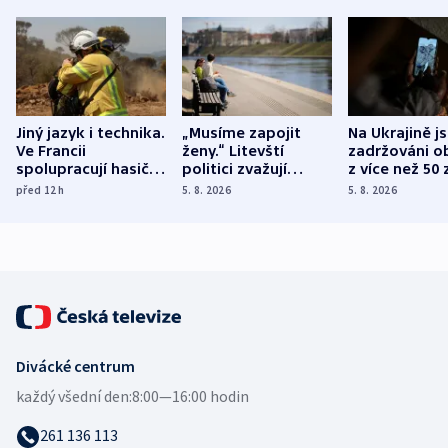
Jiný jazyk i technika.
„Musíme zapojit
Na Ukrajině j
Ve Francii
ženy.“ Litevští
zadržováni o
spolupracují hasiči z
politici zvažují
z více než 50 
různých zemí
dohodu o
Bojovali na s
před 12
h
5. 8. 2026
5. 8. 2026
demografii
Ruska
Divácké centrum
každý všední den:
8:00—16:00 hodin
261 136 113