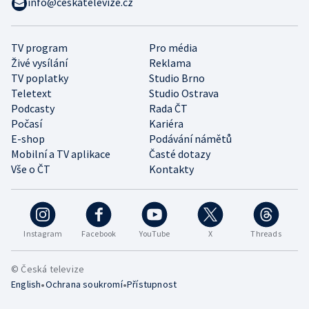
info@ceskatelevize.cz
TV program
Pro média
Živé vysílání
Reklama
TV poplatky
Studio Brno
Teletext
Studio Ostrava
Podcasty
Rada ČT
Počasí
Kariéra
E-shop
Podávání námětů
Mobilní a TV aplikace
Časté dotazy
Vše o ČT
Kontakty
Instagram
Facebook
YouTube
X
Threads
© Česká televize
•
•
English
Ochrana soukromí
Přístupnost