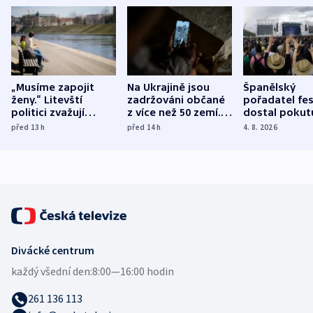
„Musíme zapojit
Na Ukrajině jsou
Španělský
ženy.“ Litevští
zadržováni občané
pořadatel fes
politici zvažují
z více než 50 zemí.
dostal pokut
dohodu o
Bojovali na straně
nekalé prakti
před 13
h
před 14
h
4. 8. 2026
demografii
Ruska
Divácké centrum
každý všední den:
8:00—16:00 hodin
261 136 113