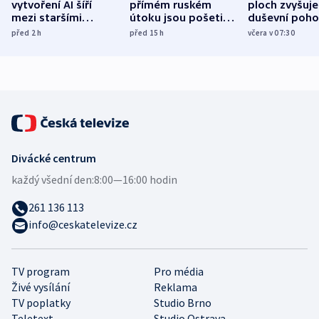
vytvoření AI šíří
přímém ruském
ploch zvyšuje
mezi staršími
útoku jsou pošetilé,
duševní poho
Poláky nebezpečné
míní estonský
ukázala
před 2
h
před 15
h
včera v 07:30
zdravotní rady
bezpečnostní
mezinárodní 
expert
Divácké centrum
každý všední den:
8:00—16:00 hodin
261 136 113
info@ceskatelevize.cz
TV program
Pro média
Živé vysílání
Reklama
TV poplatky
Studio Brno
Teletext
Studio Ostrava