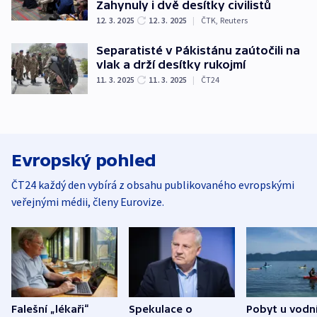
Zahynuly i dvě desítky civilistů
12. 3. 2025
12. 3. 2025
|
ČTK
,
Reuters
Separatisté v Pákistánu zaútočili na
vlak a drží desítky rukojmí
11. 3. 2025
11. 3. 2025
|
ČT24
Evropský pohled
ČT24 každý den vybírá z obsahu publikovaného evropskými
veřejnými médii, členy Eurovize.
Falešní „lékaři“
Spekulace o
Pobyt u vodn