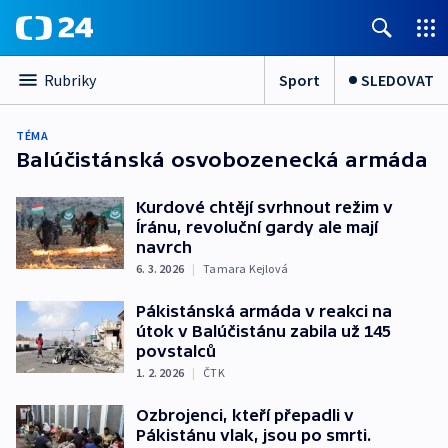
Sport
SLEDOVAT
Rubriky
TÉMA
Balúčistánská osvobozenecká armáda
Kurdové chtějí svrhnout režim v
Íránu, revoluční gardy ale mají
navrch
6. 3. 2026
|
Tamara Kejlová
Pákistánská armáda v reakci na
útok v Balúčistánu zabila už 145
povstalců
1. 2. 2026
|
ČTK
Ozbrojenci, kteří přepadli v
Pákistánu vlak, jsou po smrti.