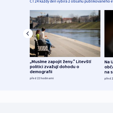
ČT24 každý den vybírá z obsahu publikovaného e
„Musíme zapojit ženy.“ Litevští
Na U
politici zvažují dohodu o
obča
demografii
na 
před 22
hodinami
před 