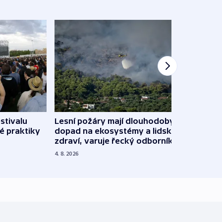
stivalu
Lesní požáry mají dlouhodobý
Ukraj
é praktiky
dopad na ekosystémy a lidské
Franc
zdraví, varuje řecký odborník
požá
4. 8. 2026
3. 8. 20