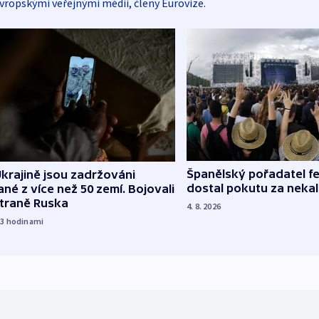
vropskými veřejnými médii, členy Eurovize.
Španělský pořadatel fe
krajině jsou zadržováni
dostal pokutu za nekal
né z více než 50 zemí. Bojovali
straně Ruska
4. 8. 2026
23
hodinami