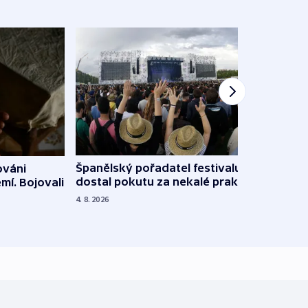
Španělský pořadatel festivalu
ováni
Lesn
dostal pokutu za nekalé praktiky
mí. Bojovali
dopa
zdrav
4. 8. 2026
4. 8. 20