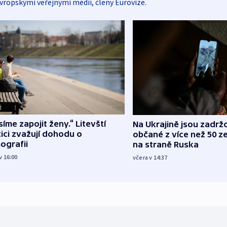
vropskými veřejnými médii, členy Eurovize.
íme zapojit ženy.“ Litevští
Na Ukrajině jsou zadrž
tici zvažují dohodu o
občané z více než 50 ze
ografii
na straně Ruska
v 16:00
včera v 14:37