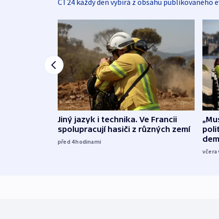
ČT24 každý den vybírá z obsahu publikovaného e
Jiný jazyk i technika. Ve Francii
„Mus
spolupracují hasiči z různých zemí
poli
dem
před 4
hodinami
včera 